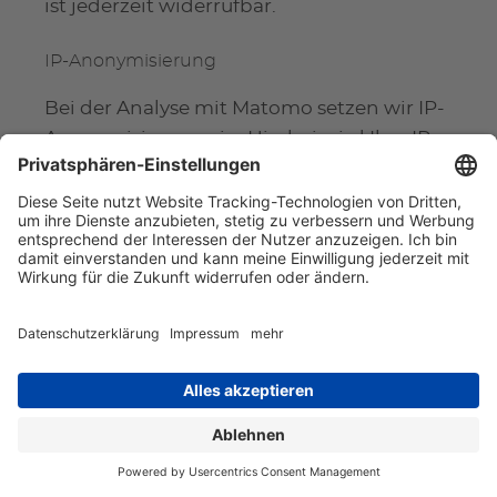
ist jederzeit widerrufbar.
IP-Anonymisierung
Bei der Analyse mit Matomo setzen wir IP-
Anonymisierung ein. Hierbei wird Ihre IP-
Adresse vor der Analyse gekürzt, sodass Sie
Ihnen nicht mehr eindeutig zuordenbar
ist.
Hosting
Wir hosten Matomo bei folgendem
Drittanbieter:
InnoCraft Ltd (NZBN 6106769)
7 Waterloo Quay PO625
6140 Wellington